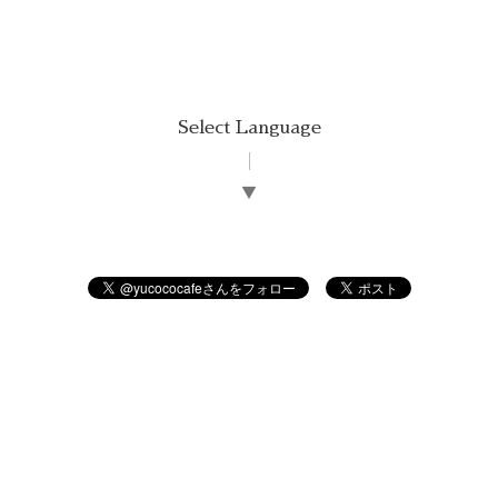
Select Language
▼
©2026
羊毛フェルトyucoco cafe
. All Rights Reserved.