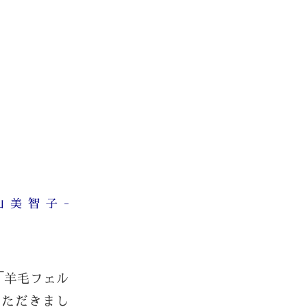
。
-青山美智子-
に「羊毛フェル
いただきまし