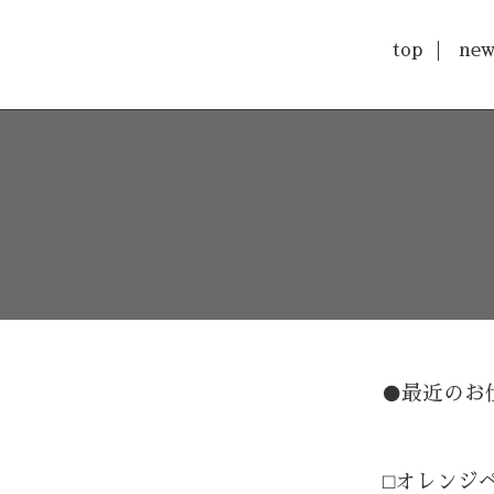
top
new
最近のお
⚫️
⬜︎オレンジ