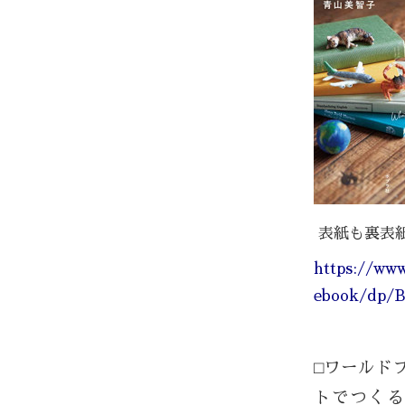
表紙も裏表紙も
https:
ebook/dp/
⬜︎ワールド
トでつくる