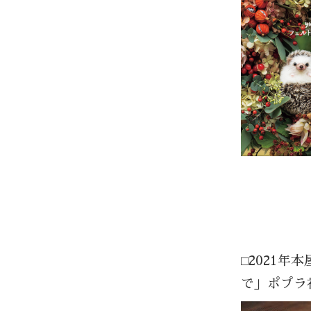
⬜︎202
で」ポプラ