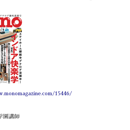
ww.monomagazine.com/15446/
学園講師