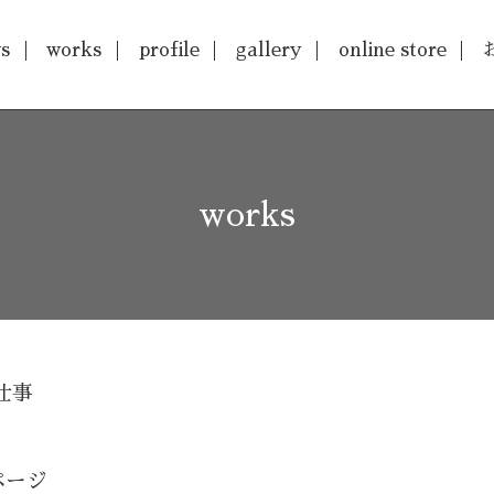
s
works
profile
gallery
online store
works
仕事
ページ